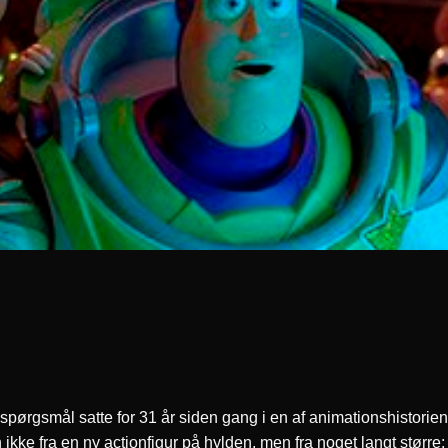
 spørgsmål satte for 31 år siden gang i en af animationshistoriens
kke fra en ny actionfigur på hylden, men fra noget langt større: d