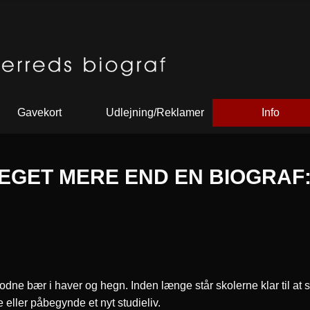
Gavekort
Udlejning/Reklamer
Info
MEGET MERE END EN BIOGRAF
e bær i haver og hegn. Inden længe står skolerne klar til at sl
eller påbegynde et nyt studieliv.