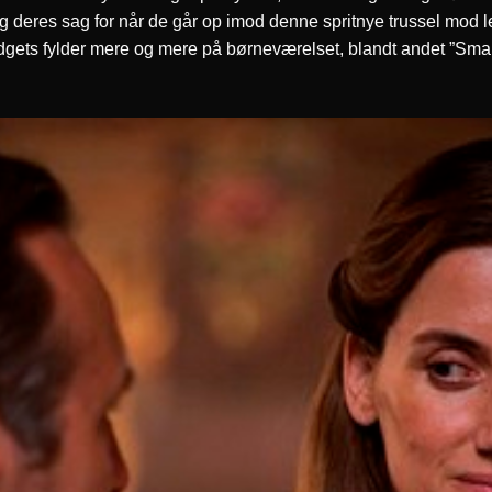
ig deres sag for når de går op imod denne spritnye trussel mod 
dgets fylder mere og mere på børneværelset, blandt andet ”Smart