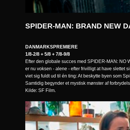
SPIDER-MAN: BRAND NEW D
DANMARKSPREMIERE
1/8-2/8 + 5/8 + 7/8-9/8
Efter den globale succes med SPIDER-MAN: NO WA
er nu voksen - alene - efter frivilligt at have slet
viet sig fuldt ud til én ting: At beskytte byen som S
Samtidig begynder et mystisk mønster af forbrydelse
Kilde: SF Film.