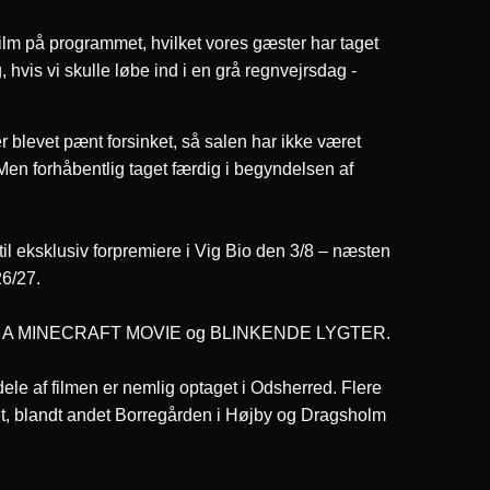
film på programmet, hvilket vores gæster har taget
vis vi skulle løbe ind i en grå regnvejrsdag -
r blevet pænt forsinket, så salen har ikke været
Men forhåbentlig taget færdig i begyndelsen af
il eksklusiv forpremiere i Vig Bio den 3/8 – næsten
26/27.
ilmene: A MINECRAFT MOVIE og BLINKENDE LYGTER.
 dele af filmen er nemlig optaget i Odsherred. Flere
et, blandt andet Borregården i Højby og Dragsholm