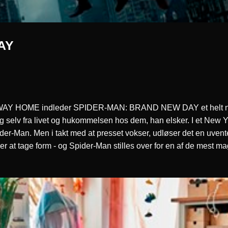
AY
Y HOME indleder SPIDER-MAN: BRAND NEW DAY et helt nyt kapi
tet sig selv fra livet og hukommelsen hos dem, han elsker. I et Ne
pider-Man. Men i takt med at presset vokser, udløser det en uvente
r at tage form - og Spider-Man stilles over for en af de mest ma