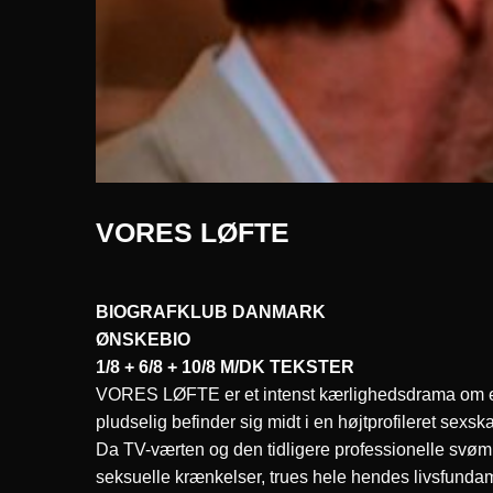
VORES LØFTE
BIOGRAFKLUB DANMARK
ØNSKEBIO
1/8 + 6/8 + 10/8 M/DK TEKSTER
VORES LØFTE er et intenst kærlighedsdrama om en 
pludselig befinder sig midt i en højtprofileret sexsk
Da TV-værten og den tidligere professionelle svømm
seksuelle krænkelser, trues hele hendes livsfundame