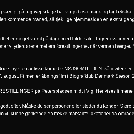
 særligt på regnvejrsdage har vi gjort os umage og lagt ekstra 
i den kommende måned, så tjek lige hjemmesiden en ekstra gang, h
koldt eller meget varmt på dage med fulde sale. Tagrenovationen e
ner vi yderdørene mellem forestillingerne, når varmen hærger. 
lla Joofs nye romantiske komedie NØJSOMHEDEN, så inviterer vi t
7. august. Filmen er åbningsfilm i Biografklub Danmark Sæson 
R FORESTILLINGER på Peterspladsen midt i Vig. Her vises f
gt godt efter. Måske du ser personer eller steder du kender. Store
kum vil kunne genkende en række markante lokationer fra områd