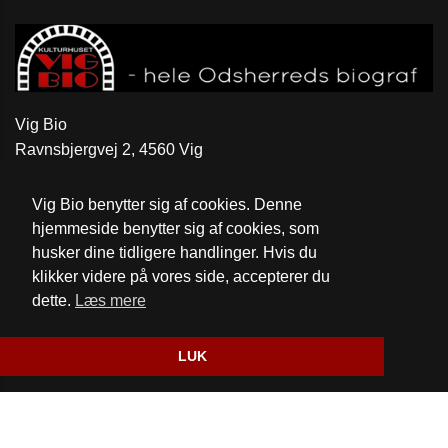
Vig Bio
Ravnsbjergvej 2, 4560 Vig
Telefon:
59 31 52 46
Vig Bio benytter sig af cookies. Denne
Email:
kontakt@vigbio.dk
hjemmeside benytter sig af cookies, som
husker dine tidligere handlinger. Hvis du
Cookie- og privatlivspolitik
klikker videre på vores side, accepterer du
dette.
Læs mere
Website og billetsystem fra ebillet a/s
LUK