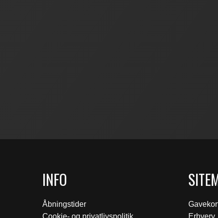
INFO
SITE
Åbningstider
Gavekor
Cookie- og privatlivspolitik
Erhverv