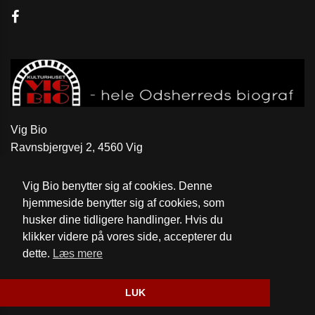
Vig Bio
Ravnsbjergvej 2, 4560 Vig
Telefon:
59 31 52 46
Vig Bio benytter sig af cookies. Denne
Email:
kontakt@vigbio.dk
hjemmeside benytter sig af cookies, som
husker dine tidligere handlinger. Hvis du
Cookie- og privatlivspolitik
klikker videre på vores side, accepterer du
dette.
Læs mere
Website og billetsystem fra ebillet a/s
LUK