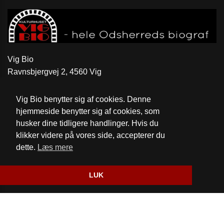
Vig Bio
Ravnsbjergvej 2, 4560 Vig
Telefon:
59 31 52 46
Vig Bio benytter sig af cookies. Denne
Email:
kontakt@vigbio.dk
hjemmeside benytter sig af cookies, som
husker dine tidligere handlinger. Hvis du
Cookie- og privatlivspolitik
klikker videre på vores side, accepterer du
dette.
Læs mere
Website og billetsystem fra ebillet a/s
LUK